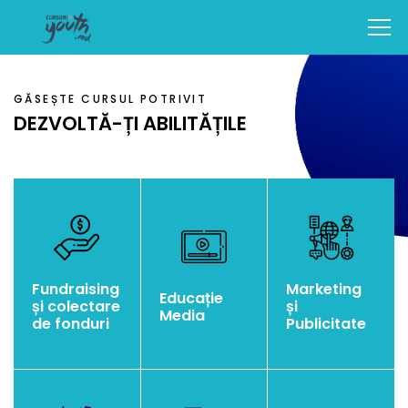
GĂSEȘTE CURSUL POTRIVIT
DEZVOLTĂ-ȚI ABILITĂȚILE
Fundraising
Marketing
Educație
și colectare
și
Media
de fonduri
Publicitate