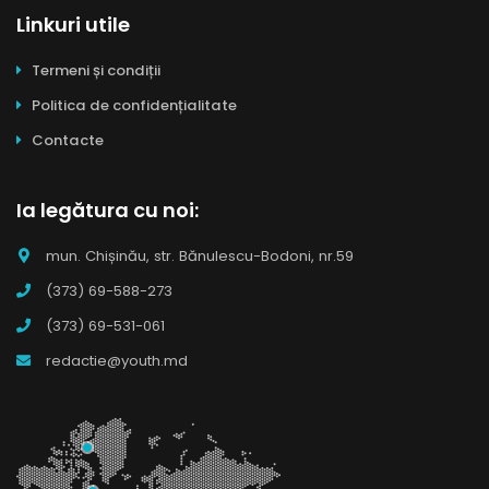
Linkuri utile
Termeni și condiții
Politica de confidențialitate
Contacte
Ia legătura cu noi:
mun. Chișinău, str. Bănulescu-Bodoni, nr.59
(373) 69-588-273
(373) 69-531-061
redactie@youth.md