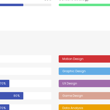
Motion Design
Graphic Design
70%
UX Design
80%
Game Design
70%
Data Analysis