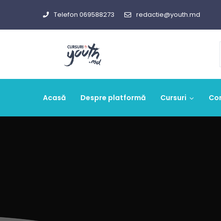
Telefon 069588273
redactie@youth.md
Acasă
Despre platformă
Cursuri
Co