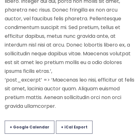
libero. Integer dui dui, porta non mollis sit amet,
pharetra nec risus. Donec fringilla ex non arcu
auctor, vel faucibus felis pharetra. Pellentesque
condimentum suscipit mi. Sed pretium, tellus et
efficitur dapibus, metus nunc gravida ante, at
interdum nisl nisi at arcu. Donec lobortis libero ex, a
sollicitudin neque dapibus vitae. Maecenas volutpat
est sit amet leo pretium mollis eu a odio dolores
ipsums ficilis etras.’,
‘post_excerpt’ => ‘Maecenas leo nisi, efficitur at felis
sit amet, lacinia auctor quam. Aliquam euismod
pretium mattis. Aenean sollicitudin orci non orci
gravida ullamcorper.
+ Google Calendar
+ iCal Export