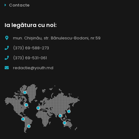
Contacte
Ia legătura cu noi:
mun. Chișinău, str. Bănulescu-Bodoni, nr.59
(373) 69-588-273
(373) 69-531-061
redactie@youth.md